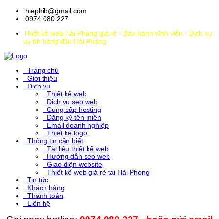
hiephib@gmail.com
0974.080.227
Thiết kế web Hải Phòng giá rẻ - Bảo hành vĩnh viễn - Dịch vụ
uy tín hàng đầu Hải Phòng
Trang chủ
Giới thiệu
Dịch vụ
Thiết kế web
Dịch vụ seo web
Cung cấp hosting
Đăng ký tên miền
Email doanh nghiệp
Thiết kế logo
Thông tin cần biết
Tài liệu thiết kế web
Hướng dẫn seo web
Giao diện website
Thiết kế web giá rẻ tại Hải Phòng
Tin tức
Khách hàng
Thanh toán
Liên hệ