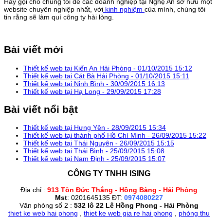
Hãy gọi cho chúng tôi để các doanh nghiệp tại Nghệ An sở hữu một
website chuyên nghiệp nhất, với
kinh nghiệm
của mình, chúng tôi
tin rằng sẽ làm quí công ty hài lòng.
Bài viết mới
Thiết kế web tại Kiến An Hải Phòng -
01/10/2015 15:12
Thiết kế web tại Cát Bà Hải Phòng -
01/10/2015 15:11
Thiết kế web tại Ninh Bình -
30/09/2015 16:13
Thiết kế web tại Hạ Long -
29/09/2015 17:28
Bài viết nổi bật
Thiết kế web tại Hưng Yên -
28/09/2015 15:34
Thiết kế web tại thành phố Hồ Chí Minh -
26/09/2015 15:22
Thiết kế web tại Thái Nguyên -
26/09/2015 15:15
Thiết kế web tại Thái Bình -
25/09/2015 15:08
Thiết kế web tại Nam Định -
25/09/2015 15:07
CÔNG TY TNHH ISING
Địa chỉ :
913 Tôn Đức Thắng - Hồng Bàng - Hải Phòng
Mst
: 0201645135 ĐT:
0974080227
Văn phòng số 2 :
532 lô 22 Lê Hồng Phong - Hải Phòng
thiet ke web hai phong
,
thiet ke web gia re hai phong
,
phòng thu