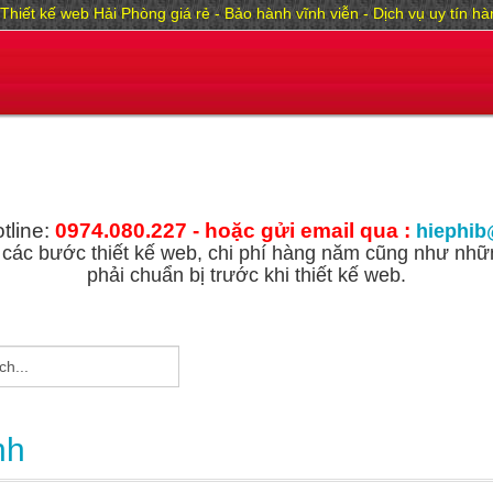
Thiết kế web Hải Phòng giá rẻ - Bảo hành vĩnh viễn - Dịch vụ uy tín 
tline:
0974.080.227 - hoặc gửi email qua :
hiephib
các bước thiết kế web, chi phí hàng năm cũng như nhữn
phải chuẩn bị trước khi thiết kế web.
nh