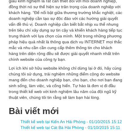
giàu kinh nghiệm là rất cần thiết đối với mỗi doanh nghiệp,
đồng thời nó sự thể hiện sự trân trọng của doanh nghiệp với
khách hàng. “Để nổi bật giữa thương trường khắc nghiệt, các
doanh nghiệp cần tạo sự độc đáo với các hướng giải quyết
vấn đề thú vị. Doanh nghiệp cần biết bắt nhịp xu thế nhưng
trên tiêu chí xây dựng sự tin cậy và khiến khách hàng tiếp tục
trung thành với lựa chọn của mình. Một trong những phương
pháp hiệu quả nhất là thông qua dịch vụ INTERNET mọi thắc
mắc và nhu cần cần cung cấp thêm thông tin cho khách
hàng trên diện rộng đều sẽ được giải quyết nhanh nhất trên
chính website của công ty bạn.
Lợi ích khi sở hữu website không chỉ dừng lại ở đó, hãy cùng
chúng tôi sử dụng, trải nghiệm những điểm cộng do website
mang đến cho doanh nghiệp bạn, cho bạn, cho nơi bạn đang
sinh sống, làm việc, và cống hiến. Tự hào là đơn vị đi đầu
trong thiết kế web với kinh nghiệm lâu năm của đội ngũ kỹ
thuật viên, chúng tôi tin rằng sẽ làm bạn hài lòng.
Bài viết mới
Thiết kế web tại Kiến An Hải Phòng -
01/10/2015 15:12
Thiết kế web tại Cát Bà Hải Phòng -
01/10/2015 15:11