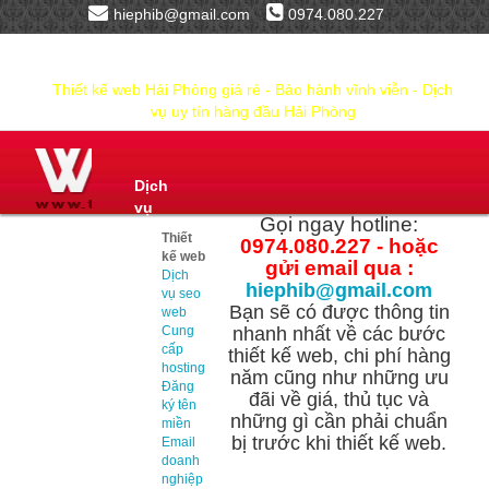
hiephib@gmail.com
0974.080.227
Thiết kế web Hải Phòng giá rẻ - Bảo hành vĩnh viễn - Dịch
vụ uy tín hàng đầu Hải Phòng
Dịch
vụ
Gọi ngay hotline:
Thiết
0974.080.227 - hoặc
kế web
gửi email qua :
Dịch
hiephib@gmail.com
vụ seo
Bạn sẽ có được thông tin
web
Cung
nhanh nhất về các bước
cấp
thiết kế web, chi phí hàng
hosting
năm cũng như những ưu
Đăng
đãi về giá, thủ tục và
ký tên
những gì cần phải chuẩn
miền
bị trước khi thiết kế web.
Email
doanh
nghiệp