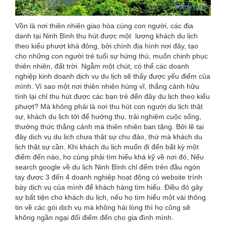
Vồn là nơi thiên nhiên giao hòa cùng con người, các địa
danh tại Ninh Bình thu hút được một lượng khách du lịch
theo kiểu phượt khá đông, bởi chính địa hình nơi đây, tạo
cho những con người trẻ tuổi sự hứng thú, muốn chinh phục
thiên nhiên, đất trời. Ngẫm một chút, có thể các doanh
nghiệp kinh doanh dịch vụ du lịch sẽ thấy được yếu điểm của
mình. Vì sao một nơi thiên nhiên hùng vĩ, thắng cảnh hữu
tình lại chỉ thu hút được các bạn trẻ đến đây du lịch theo kiểu
phượt? Mà không phải là nơi thu hút con người du lịch thật
sự, khách du lịch tới để hưởng thụ, trải nghiệm cuộc sống,
thưởng thức thắng cảnh mà thiên nhiên ban tặng. Bởi lẽ tại
đây dịch vụ du lịch chưa thật sự chu đáo, thứ mà khách du
lịch thật sự cần. Khi khách du lịch muốn đi đến bất kỳ một
điểm đến nào, họ cùng phải tìm hiểu khá kỹ về nơi đó, Nếu
search google về du lịch Ninh Bình chỉ đếm trên đầu ngón
tay được 3 đến 4 doanh nghiệp hoạt động có website trình
bày dịch vụ của mình để khách hàng tìm hiểu. Điều đó gây
sự bất tiện cho khách du lịch, nếu họ tìm hiểu một vài thông
tin về các gói dịch vụ mà không hài lòng thì họ cũng sẽ
không ngần ngại đổi điểm đến cho gia đình mình.