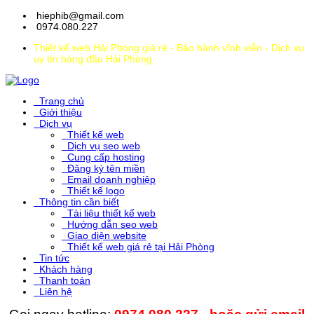
hiephib@gmail.com
0974.080.227
Thiết kế web Hải Phòng giá rẻ - Bảo hành vĩnh viễn - Dịch vụ
uy tín hàng đầu Hải Phòng
Trang chủ
Giới thiệu
Dịch vụ
Thiết kế web
Dịch vụ seo web
Cung cấp hosting
Đăng ký tên miền
Email doanh nghiệp
Thiết kế logo
Thông tin cần biết
Tài liệu thiết kế web
Hướng dẫn seo web
Giao diện website
Thiết kế web giá rẻ tại Hải Phòng
Tin tức
Khách hàng
Thanh toán
Liên hệ