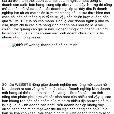
lâu đã trở thành thói quen của mỗi doanh nghiệp hoạt động kinh
doanh sản xuất, bán hàng, cung cấp dịch vụ tại đây. Nhưng đó cũng
chỉ là phần nổi vì đa phần các doanh nghiệp tại đây đều là doanh
nghiệp lớn tất cả các chiến lược marketing đều được thực hiện một
cách bài bản có thông qua tổ chức, vậy nên chiến lược quảng cáo
qua WEBSITE của họ khá mạnh. Còn lại các doanh nghiệp nhỏ và
vừa, thậm chí là các cửa hàng kinh doanh hầu như họ lơ là với
chiến lược quảng cáo giá rẻ này. Họ tập trung kinh doanh vào nơi
họ sinh sống và đặt trụ sở nên việc kinh doanh chưa đem lại lợi
nhuận như mong muốn.
Sở hữu WEBSITE riêng giúp doanh nghiệp mở rộng mối quan hệ
kinh doanh ra các vùng miền khác nhau. Doanh nghiệp kinh doanh
mặt hàng có thể rao bán tại nhiều vùng miền trên cả nước tính
năng sản phẩm phù hợp với các sinh hoạt của nhiều nơi vậy tại sao
bạn không rao bán sản phẩm của mình ra nhiều địa phương để thu
lại hiệu quả kinh doanh cao nhất. Nếu doanh nghiệp không xây
dựng riêng cho mình một website thì việc bán hàng cho nhiều địa
bàn sẽ khá khó khăn. Nếu theo hình thức kinh doanh thông thường