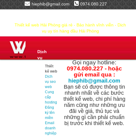
hiephib@gmail.com
0974.080.227
Thiết kế web Hải Phòng giá rẻ - Bảo hành vĩnh viễn - Dịch
vụ uy tín hàng đầu Hải Phòng
Dịch
vụ
Gọi ngay hotline:
Thiết
0974.080.227 - hoặc
kế web
gửi email qua :
Dịch
hiephib@gmail.com
vụ seo
Bạn sẽ có được thông tin
web
Cung
nhanh nhất về các bước
cấp
thiết kế web, chi phí hàng
hosting
năm cũng như những ưu
Đăng
đãi về giá, thủ tục và
ký tên
những gì cần phải chuẩn
miền
bị trước khi thiết kế web.
Email
doanh
nghiệp