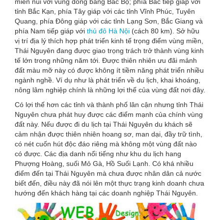
miền núi với vùng đồng bằng Bắc Bộ; phía Bắc tiếp giáp với
tỉnh Bắc Kạn, phía Tây giáp với các tỉnh Vĩnh Phúc, Tuyên
Quang, phía Đông giáp với các tỉnh Lạng Sơn, Bắc Giang và
phía Nam tiếp giáp với
thủ đô Hà Nội
(cách 80 km). Sở hữu
vị trí địa lý thích hợp phát triển kinh tế trọng điểm vùng miền,
Thái Nguyên đang được giao trọng trách trở thành vùng kinh
tế lớn trong những năm tới. Được thiên nhiên ưu đãi mảnh
đất màu mỡ này có được không ít tiềm năng phát triển nhiều
ngành nghề. Ví dụ như là phát triển về du lịch, khai khoáng,
nông lâm nghiệp chính là những lợi thế của vùng đất nơi đây.
Có lợi thế hơn các tỉnh và thành phố lân cận nhưng tỉnh Thái
Nguyên chưa phát huy được các điểm mạnh của chính vùng
đất này. Nếu được đi du lịch tại Thái Nguyên du khách sẽ
cảm nhận được thiên nhiên hoang sơ, man dại, đầy trữ tình,
có nét cuốn hút độc đáo riêng mà không một vùng đất nào
có được. Các địa danh nổi tiếng như khu du lịch hang
Phượng Hoàng, suối Mỏ Gà, Hồ Suối Lạnh. Có khá nhiều
điểm đến tại Thái Nguyên mà chưa được nhân dân cả nước
biết đến, điều này đã nói lên một thực trạng kinh doanh chưa
hướng đến khách hàng tại các doanh nghiệp Thái Nguyên.