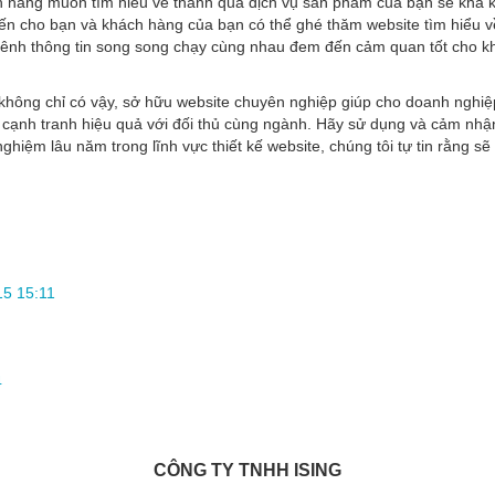
 hàng muốn tìm hiểu về thành quả dịch vụ sản phẩm của bạn sẽ khá khó
ến cho bạn và khách hàng của bạn có thể ghé thăm website tìm hiểu
kênh thông tin song song chạy cùng nhau đem đến cảm quan tốt cho khá
ông chỉ có vậy, sở hữu website chuyên nghiệp giúp cho doanh nghiệp t
cạnh tranh hiệu quả với đối thủ cùng ngành. Hãy sử dụng và cảm nhậ
nghiệm lâu năm trong lĩnh vực thiết kế website, chúng tôi tự tin rằng s
15 15:11
4
CÔNG TY TNHH ISING