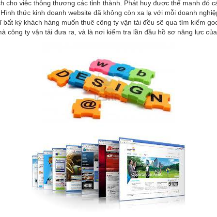
iúp ích cho việc thông thương các tỉnh thành. Phát huy được thế mạnh đó
ình thức kinh doanh website đã không còn xa lạ với mỗi doanh nghiệp 
ĩ bất kỳ khách hàng muốn thuê công ty vận tải đều sẽ qua tìm kiếm goo
 công ty vận tải đưa ra, và là nơi kiểm tra lần đầu hồ sơ năng lực c