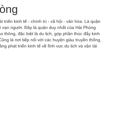
hòng
ển kinh tế - chính trị - xã hội - văn hóa. Là quận
4 vạn người. Đây là quận duy nhất của Hải Phòng
o thông, đặc biệt là du lịch, góp phần thúc đẩy kinh
ũng là nơi tiếp nối với các huyện giàu truyền thống,
 phát triển kinh tế về lĩnh vực du lịch và vận tải