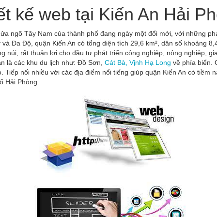
ết kế web tại Kiến An Hải P
 ngõ Tây Nam của thành phố đang ngày một đổi mới, với những phát tri
 và Đa Độ, quận Kiến An có tổng diện tích 29,6 km², dân số khoảng 8,
g núi, rất thuận lợi cho đầu tư phát triển công nghiệp, nông nghiệp, gia
ận là các khu du lịch như: Đồ Sơn,
Cát Bà,
Vịnh Hạ Long
về phía biển. C
iếp nối nhiều với các địa điểm nổi tiếng giúp quận Kiến An có tiềm năng
ố Hải Phòng.