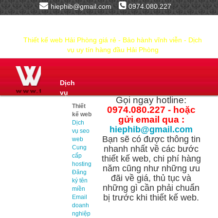
hiephib@gmail.com
0974.080.227
Thiết kế web Hải Phòng giá rẻ - Bảo hành vĩnh viễn - Dịch
vụ uy tín hàng đầu Hải Phòng
Dịch
vụ
Gọi ngay hotline:
Thiết
0974.080.227 - hoặc
kế web
gửi email qua :
Dịch
hiephib@gmail.com
vụ seo
Bạn sẽ có được thông tin
web
Cung
nhanh nhất về các bước
cấp
thiết kế web, chi phí hàng
hosting
năm cũng như những ưu
Đăng
đãi về giá, thủ tục và
ký tên
những gì cần phải chuẩn
miền
bị trước khi thiết kế web.
Email
doanh
nghiệp