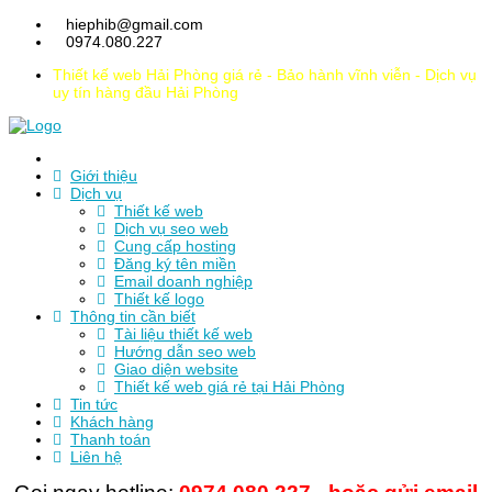
hiephib@gmail.com
0974.080.227
Thiết kế web Hải Phòng giá rẻ - Bảo hành vĩnh viễn - Dịch vụ
uy tín hàng đầu Hải Phòng
Trang chủ
Giới thiệu
Dịch vụ
Thiết kế web
Dịch vụ seo web
Cung cấp hosting
Đăng ký tên miền
Email doanh nghiệp
Thiết kế logo
Thông tin cần biết
Tài liệu thiết kế web
Hướng dẫn seo web
Giao diện website
Thiết kế web giá rẻ tại Hải Phòng
Tin tức
Khách hàng
Thanh toán
Liên hệ