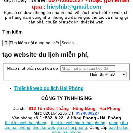
Gọi ngay hotline:
0974.080.227 - hoặc gửi email
qua :
hiephib@gmail.com
Bạn sẽ có được thông tin nhanh nhất về các bước thiết kế web, chi
phí hàng năm cũng như những ưu đãi về giá, thủ tục và những gì
cần phải chuẩn bị trước khi thiết kế web.
Tìm kiếm
Tìm kiếm nội dung bài viết
tạo website du lịch miễn phí,
Nhập một phần của tiêu đề
Hiển thị #
Thiết kế web du lịch Hải Phòng
CÔNG TY TNHH ISING
Địa chỉ :
913 Tôn Đức Thắng - Hồng Bàng - Hải Phòng
Mst
: 0201645135 ĐT:
0974080227
Văn phòng số 2 :
532 lô 22 Lê Hồng Phong - Hải Phòng
thiet ke web hai phong
,
thiet ke web gia re hai phong
,
phòng thu
âm hải phòng
,
thiet ke web gia re hai phong
, Cung cấp
bao ho lao
dong hai phong