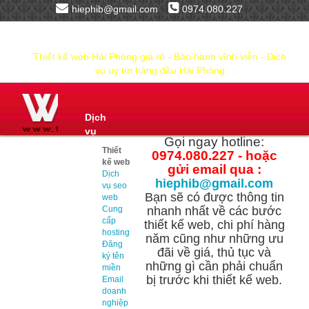
hiephib@gmail.com
0974.080.227
Thiết kế web Hải Phòng giá rẻ - Bảo hành vĩnh viễn - Dịch
vụ uy tín hàng đầu Hải Phòng
Dịch
vụ
Gọi ngay hotline:
Thiết
0974.080.227 - hoặc
kế web
gửi email qua :
Dịch
hiephib@gmail.com
vụ seo
Bạn sẽ có được thông tin
web
Cung
nhanh nhất về các bước
cấp
thiết kế web, chi phí hàng
hosting
năm cũng như những ưu
Đăng
đãi về giá, thủ tục và
ký tên
những gì cần phải chuẩn
miền
bị trước khi thiết kế web.
Email
doanh
nghiệp