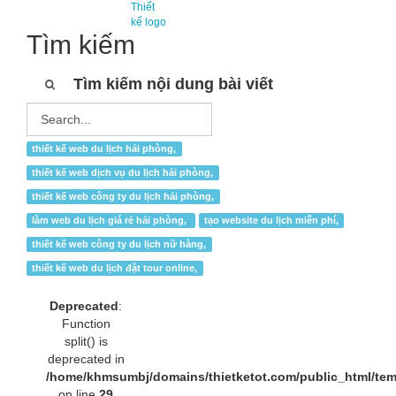
Thiết
kế logo
Tìm kiếm
Tìm kiếm nội dung bài viết
thiết kế web du lịch hải phòng,
thiết kế web dịch vụ du lịch hải phòng,
thiết kế web công ty du lịch hải phòng,
làm web du lịch giá rẻ hải phòng,
tạo website du lịch miễn phí,
thiết kế web công ty du lịch nữ hàng,
thiết kế web du lịch đặt tour online,
Deprecated
:
Function
split() is
deprecated in
/home/khmsumbj/domains/thietketot.com/public_html/tem
on line
29