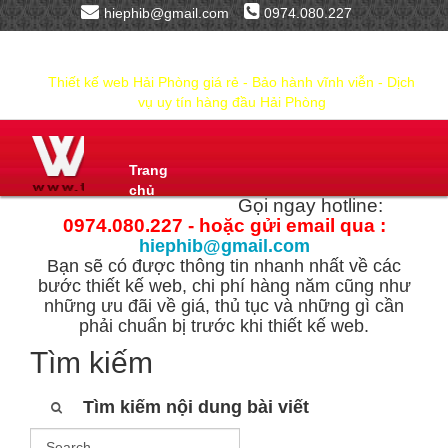
hiephib@gmail.com
0974.080.227
Thiết kế web Hải Phòng giá rẻ - Bảo hành vĩnh viễn - Dịch
vụ uy tín hàng đầu Hải Phòng
Trang
chủ
Gọi ngay hotline:
0974.080.227 - hoặc gửi email qua :
hiephib@gmail.com
Bạn sẽ có được thông tin nhanh nhất về các
bước thiết kế web, chi phí hàng năm cũng như
những ưu đãi về giá, thủ tục và những gì cần
phải chuẩn bị trước khi thiết kế web.
Tìm kiếm
Tìm kiếm nội dung bài viết