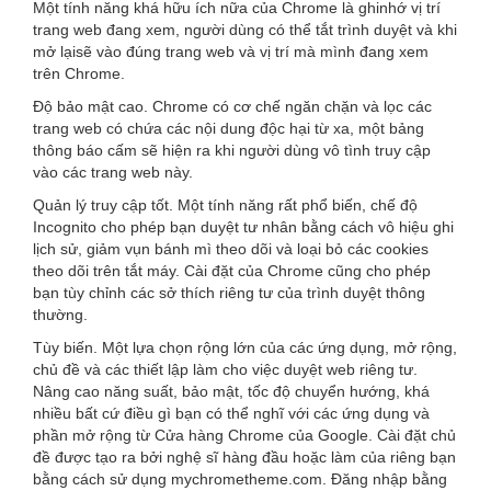
Một tính năng khá hữu ích nữa của Chrome là ghinhớ vị trí
trang web đang xem, người dùng có thể tắt trình duyệt và khi
mở lạisẽ vào đúng trang web và vị trí mà mình đang xem
trên Chrome.
Độ bảo mật cao. Chrome có cơ chế ngăn chặn và lọc các
trang web có chứa các nội dung độc hại từ xa, một bảng
thông báo cấm sẽ hiện ra khi người dùng vô tình truy cập
vào các trang web này.
Quản lý truy cập tốt. Một tính năng rất phổ biến, chế độ
Incognito cho phép bạn duyệt tư nhân bằng cách vô hiệu ghi
lịch sử, giảm vụn bánh mì theo dõi và loại bỏ các cookies
theo dõi trên tắt máy. Cài đặt của Chrome cũng cho phép
bạn tùy chỉnh các sở thích riêng tư của trình duyệt thông
thường.
Tùy biến. Một lựa chọn rộng lớn của các ứng dụng, mở rộng,
chủ đề và các thiết lập làm cho việc duyệt web riêng tư.
Nâng cao năng suất, bảo mật, tốc độ chuyển hướng, khá
nhiều bất cứ điều gì bạn có thể nghĩ với các ứng dụng và
phần mở rộng từ Cửa hàng Chrome của Google. Cài đặt chủ
đề được tạo ra bởi nghệ sĩ hàng đầu hoặc làm của riêng bạn
bằng cách sử dụng mychrometheme.com. Đăng nhập bằng