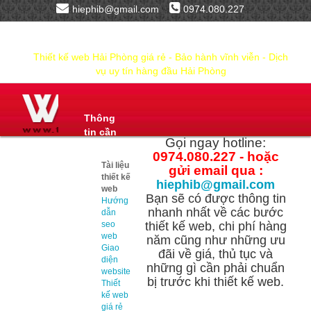
hiephib@gmail.com
0974.080.227
Thiết kế web Hải Phòng giá rẻ - Bảo hành vĩnh viễn - Dịch
vụ uy tín hàng đầu Hải Phòng
Thông
tin cần
Gọi ngay hotline:
biết
0974.080.227 - hoặc
Tài liệu
gửi email qua :
thiết kế
hiephib@gmail.com
web
Bạn sẽ có được thông tin
Hướng
nhanh nhất về các bước
dẫn
seo
thiết kế web, chi phí hàng
web
năm cũng như những ưu
Giao
đãi về giá, thủ tục và
diện
những gì cần phải chuẩn
website
bị trước khi thiết kế web.
Thiết
kế web
giá rẻ