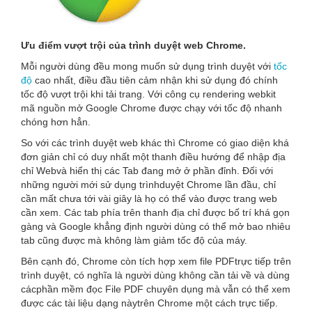
Ưu điểm vượt trội của trình duyệt web Chrome.
Mỗi người dùng đều mong muốn sử dụng trình duyệt với
tốc
độ
cao nhất, điều đầu tiên cảm nhận khi sử dụng đó chính
tốc độ vượt trội khi tải trang. Với công cụ rendering webkit
mã nguồn mở Google Chrome được chạy với tốc độ nhanh
chóng hơn hẳn.
So với các trình duyệt web khác thì Chrome có giao diện khá
đơn giản chỉ có duy nhất một thanh điều hướng để nhập địa
chỉ Webvà hiển thị các Tab đang mở ở phần đỉnh. Đối với
những người mới sử dụng trìnhduyệt Chrome lần đầu, chỉ
cần mất chưa tới vài giây là họ có thể vào được trang web
cần xem. Các tab phía trên thanh địa chỉ được bố trí khá gọn
gàng và Google khẳng định người dùng có thể mở bao nhiêu
tab cũng được mà không làm giảm tốc độ của máy.
Bên cạnh đó, Chrome còn tích hợp xem file PDFtrực tiếp trên
trình duyệt, có nghĩa là người dùng không cần tải về và dùng
cácphần mềm đọc File PDF chuyên dụng mà vẫn có thể xem
được các tài liệu dạng nàytrên Chrome một cách trực tiếp.