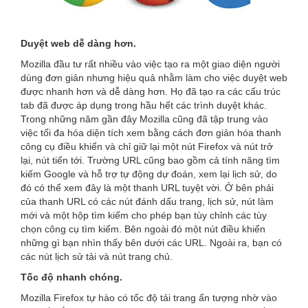
Duyệt web dễ dàng hơn.
Mozilla đầu tư rất nhiều vào việc tạo ra một giao diện người
dùng đơn giản nhưng hiệu quả nhằm làm cho việc duyệt web
được nhanh hơn và dễ dàng hơn. Họ đã tạo ra các cấu trúc
tab đã được áp dụng trong hầu hết các trình duyệt khác.
Trong những năm gần đây Mozilla cũng đã tập trung vào
việc tối đa hóa diện tích xem bằng cách đơn giản hóa thanh
công cụ điều khiển và chỉ giữ lại một nút Firefox và nút trở
lại, nút tiến tới. Trường URL cũng bao gồm cả tính năng tìm
kiếm Google và hỗ trợ tự động dự đoán, xem lại lịch sử, do
đó có thể xem đây là một thanh URL tuyệt vời. Ở bên phải
của thanh URL có các nút đánh dấu trang, lịch sử, nút làm
mới và một hộp tìm kiếm cho phép bạn tùy chỉnh các tùy
chọn công cụ tìm kiếm. Bên ngoài đó một nút điều khiển
những gì bạn nhìn thấy bên dưới các URL. Ngoài ra, bạn có
các nút lịch sử tải và nút trang chủ.
Tốc độ nhanh chóng.
Mozilla Firefox tự hào có tốc độ tải trang ấn tượng nhờ vào