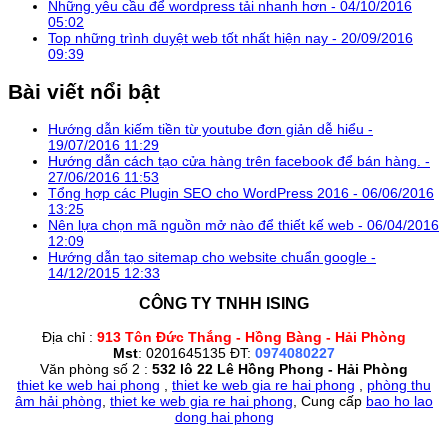
Những yêu cầu để wordpress tải nhanh hơn -
04/10/2016
05:02
Top những trình duyệt web tốt nhất hiện nay -
20/09/2016
09:39
Bài viết nổi bật
Hướng dẫn kiếm tiền từ youtube đơn giản dễ hiểu -
19/07/2016 11:29
Hướng dẫn cách tạo cửa hàng trên facebook để bán hàng. -
27/06/2016 11:53
Tổng hợp các Plugin SEO cho WordPress 2016 -
06/06/2016
13:25
Nên lựa chọn mã nguồn mở nào để thiết kế web -
06/04/2016
12:09
Hướng dẫn tạo sitemap cho website chuẩn google -
14/12/2015 12:33
CÔNG TY TNHH ISING
Địa chỉ :
913 Tôn Đức Thắng - Hồng Bàng - Hải Phòng
Mst
: 0201645135 ĐT:
0974080227
Văn phòng số 2 :
532 lô 22 Lê Hồng Phong - Hải Phòng
thiet ke web hai phong
,
thiet ke web gia re hai phong
,
phòng thu
âm hải phòng
,
thiet ke web gia re hai phong
, Cung cấp
bao ho lao
dong hai phong