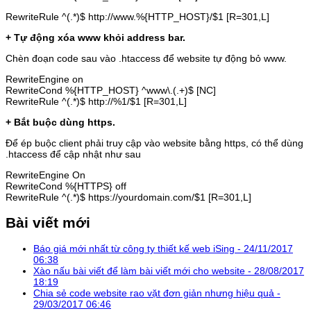
RewriteRule ^(.*)$ http://www.%{HTTP_HOST}/$1 [R=301,L]
+ Tự động xóa www khỏi address bar.
Chèn đoạn code sau vào .htaccess để website tự động bỏ www.
RewriteEngine on
RewriteCond %{HTTP_HOST} ^www\.(.+)$ [NC]
RewriteRule ^(.*)$ http://%1/$1 [R=301,L]
+ Bắt buộc dùng https.
Để ép buộc client phải truy cập vào website bằng https, có thể dùng
.htaccess để cập nhật như sau
RewriteEngine On
RewriteCond %{HTTPS} off
RewriteRule ^(.*)$ https://yourdomain.com/$1 [R=301,L]
Bài viết mới
Báo giá mới nhất từ công ty thiết kế web iSing -
24/11/2017
06:38
Xào nấu bài viết để làm bài viết mới cho website -
28/08/2017
18:19
Chia sẻ code website rao vặt đơn giản nhưng hiệu quả -
29/03/2017 06:46