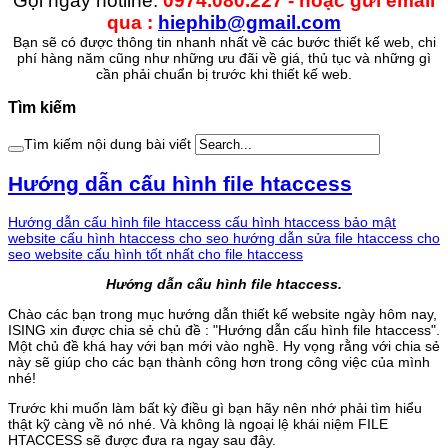
Gọi ngay hotline:
0974.080.227 - hoặc gửi email
qua :
hiephib@gmail.com
Bạn sẽ có được thông tin nhanh nhất về các bước thiết kế web, chi
phí hàng năm cũng như những ưu đãi về giá, thủ tục và những gì
cần phải chuẩn bị trước khi thiết kế web.
Tìm kiếm
Tìm kiếm nội dung bài viết
Hướng dẫn cấu hình file htaccess
Hướng dẫn cấu hình file htaccess
cấu hình htaccess bảo mật
website
cấu hình htaccess cho seo
hướng dẫn sửa file htaccess cho
seo website
cấu hình tốt nhất cho file htaccess
Hướng dẫn cấu hình file htaccess.
Chào các bạn trong mục hướng dẫn thiết kế website ngày hôm nay,
ISING xin được chia sẻ chủ đề : "Hướng dẫn cấu hình file htaccess".
Một chủ đề khá hay với bạn mới vào nghề. Hy vọng rằng với chia sẻ
này sẽ giúp cho các bạn thành công hơn trong công việc của mình
nhé!
Trước khi muốn làm bất kỳ điều gì bạn hãy nên nhớ phải tìm hiểu
thật kỹ càng về nó nhé. Và không là ngoại lệ khái niệm FILE
HTACCESS sẽ được đưa ra ngay sau đây.