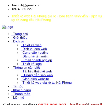
hiephib@gmail.com
0974.080.227
Thiết kế web Hải Phòng giá rẻ - Bảo hành vĩnh viễn - Dịch vụ
uy tín hàng đầu Hải Phòng
Trang chủ
Giới thiệu
Dịch vụ
Thiết kế web
Dịch vụ seo web
Cung cấp hosting
Đăng ký tên miền
Email doanh nghiệp
Thiết kế logo
Thông tin cần biết
Tài liệu thiết kế web
Hướng dẫn seo web
Giao diện website
Thiết kế web giá rẻ tại Hải Phòng
Tin tức
Khách hàng
Thanh toán
Liên hệ