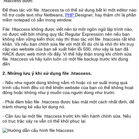
.htaccess được.
Để thao tác với file .htaccess ta có thể sử dụng bất kì một editor nào
hỗ trợ code text như Netbeans,
PHP
Designer, hay thậm chí là phần
mềm notepad có sẵn trong window.
File .Htaccess không được viết nên từ một ngôn ngữ lập trình nào,
nó được viết bởi những quy tắc Regular Expression nên nếu bạn
không nắm vững kiến thức này thì thao tác với file .htaccess rất khó
khăn. Và nếu bạn chỉnh sửa file với một lỗi dù chỉ là nhỏ thì khi truy
cập vào website của bạn sẽ xuất hiện lỗi 500, như vậy là bạn đã
HACK được web mình rồi đấy. Vì thế hãy thận trọng khi chỉnh sửa
file .htaccess và hãy luôn luôn có một file backup trước khi đụng
đến.
2. Những lưu ý khi sử dụng file .htaccess.
- Nếu như người dùng không nắm rõ hoặc có sơ suất trong quá
trình cấu hình đều có thể khiến website của bạn có thể không hoạt
động hoặc không như ý muốn của người dùng như trước.
- Phải đảm bảo file .htaccess được bảo mật một cách nhất định, để
tránh nhưng kẻ xấu lợi dụng nó.
- Cần lưu lại một file .htaccess trước khi tiến hành chỉnh sửa. Nếu
có trục trặc xảy ra vẫn có thể khôi phục lại.