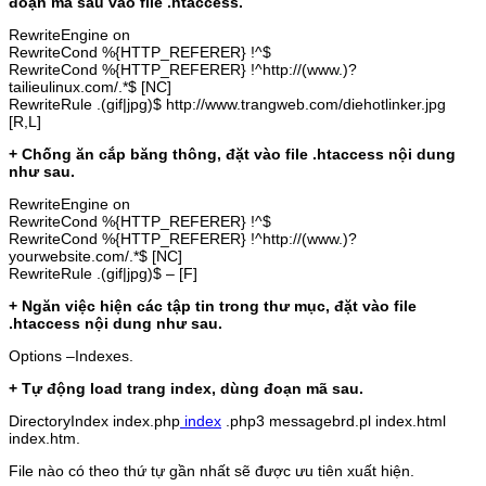
đoạn mã sau vào file .htaccess.
RewriteEngine on
RewriteCond %{HTTP_REFERER} !^$
RewriteCond %{HTTP_REFERER} !^http://(www.)?
tailieulinux.com/.*$ [NC]
RewriteRule .(gif|jpg)$ http://www.trangweb.com/diehotlinker.jpg
[R,L]
+ Chống ăn cắp băng thông, đặt vào file .htaccess nội dung
như sau.
RewriteEngine on
RewriteCond %{HTTP_REFERER} !^$
RewriteCond %{HTTP_REFERER} !^http://(www.)?
yourwebsite.com/.*$ [NC]
RewriteRule .(gif|jpg)$ – [F]
+ Ngăn việc hiện các tập tin trong thư mục, đặt vào file
.htaccess nội dung như sau.
Options –Indexes.
+ Tự động load trang index, dùng đoạn mã sau.
DirectoryIndex index.php
index
.php3 messagebrd.pl index.html
index.htm.
File nào có theo thứ tự gần nhất sẽ được ưu tiên xuất hiện.