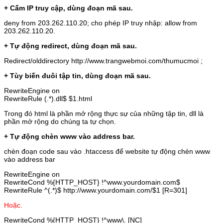
+ Cấm IP truy cập, dùng đoạn mã sau.
deny from 203.262.110.20; cho phép IP truy nhập: allow from
203.262.110.20.
+ Tự động redirect, dùng đoạn mã sau.
Redirect/olddirectory http://www.trangwebmoi.com/thumucmoi ;
+ Tùy biến đuôi tập tin, dùng đoạn mã sau.
RewriteEngine on
RewriteRule (.*).dll$ $1.html
Trong đó html là phần mở rộng thực sự của những tập tin, dll là
phần mở rộng do chúng ta tự chọn.
+ Tự động chèn www vào address bar.
chèn đoạn code sau vào .htaccess để website tự động chèn www
vào address bar
RewriteEngine on
RewriteCond %{HTTP_HOST} !^www.yourdomain.com$
RewriteRule ^(.*)$ http://www.yourdomain.com/$1 [R=301]
Hoặc.
RewriteCond %{HTTP_HOST} !^www\. [NC]