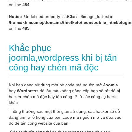
on line
484
Notice
: Undefined property: stdClass::$image_fulltext in
/home/khmsumbj/domains/thietketot.com/public_html/plugin
on line
485
Khắc phục
joomla,wordpress khi bị tấn
công hay chèn mã độc
Khi bạn đang sử dụng một bộ code mã nguồn mở
Joomla
hay
Wordpress
đã lâu mà không nâng cấp bạn sẽ rất dễ bị
hacker chèn mã độc hay tấn công IP từ các công cụ hack
khác.
Thông thường sau một thời gian sử dụng, các hacker sẽ dễ
dàng tìm ra lỗ hổng của bản code mã nguồn mở và dựa vào
đó để tấn công website của bạn.