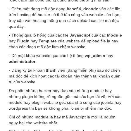
Các cách tấn công thông dụng thông thường như sau :
- Chèn một dạng mã độc dạng
base64_decode
vào các file
trên hosting để hacker có thể tấn công vào website của bạn,
truy cập vào hosting thông qua cách upload các file mã độc
qua đây.
- Thông qua lỗ hổng của các file
Javascript
của các
Module
hay
Plugin
hay
Template
của website để upload file lạ hay
chèn các đoạn mã độc làm chậm website.
- Dò mật khẩu website qua các hệ thống
wp_admin
hay
administrator
.
- Đăng ký tài khoản thành viên (dạng miễn phí) sau đó chèn
mã độc để kích hoạt các tài khoản này thành tài khoản quản
trị của website.
Đa phần những hacker này dựa vào những module hay
những plugin không rõ nguồn gốc mà các bạn tải về, Với các
module hay plugin website gốc của nhà cung cấp joomla hay
wordpress thì bạn sẽ không phải lo sẽ bị nhiễm mã độc.
Chỉ có những module lạ hay mã Javacript lạ mới là nguồn
nguy hại cho website nhất.