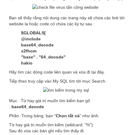
Bạn sẽ thấy rằng nội dung các trang này sẽ chứa các link tới
website lạ hoặc code có chứa các ký tự sau :
$GLOBALS[
@include
base64_decode
x2fhom
"base" . "64_decode"
hakio
Hãy tìm các dòng code liên quan và xóa đi tại đây.
Tiếp theo truy cập vào My SQL tìm tới mục Search.
Mục : Từ hay giá trị muốn tìm kiếm bạn gõ
:
base64_decode
Phần :Trong bảng: bạn "
Chọn tất cả
" như ảnh.
Từ hay giá trị muốn tìm kiếm (wildcard: "%"):
Sau đó xóa các bản ghi nếu tìm thấy đi.