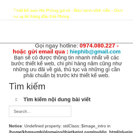
hiephib@gmail.com
0974.080.227
Thiết kế web Hải Phòng giá rẻ - Bảo hành vĩnh viễn - Dịch
vụ uy tín hàng đầu Hải Phòng
Gọi ngay hotline:
0974.080.227 -
hoặc gửi email qua :
hiephib@gmail.com
Bạn sẽ có được thông tin nhanh nhất về các
bước thiết kế web, chi phí hàng năm cũng như
những ưu đãi về giá, thủ tục và những gì cần
phải chuẩn bị trước khi thiết kế web.
Tìm kiếm
Tìm kiếm nội dung bài viết
Notice
: Undefined property: stdClass::$image_intro in
/home/khmsumbj/domains/thietketot.com/public_html/plugin