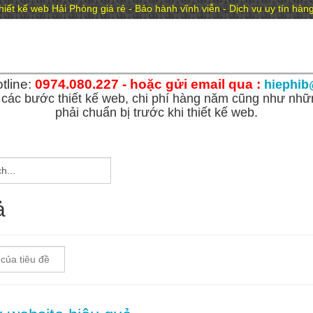
hiết kế web Hải Phòng giá rẻ - Bảo hành vĩnh viễn - Dịch vụ uy tín hà
tline:
0974.080.227 - hoặc gửi email qua :
hiephib
các bước thiết kế web, chi phí hàng năm cũng như nhữn
phải chuẩn bị trước khi thiết kế web.
ả