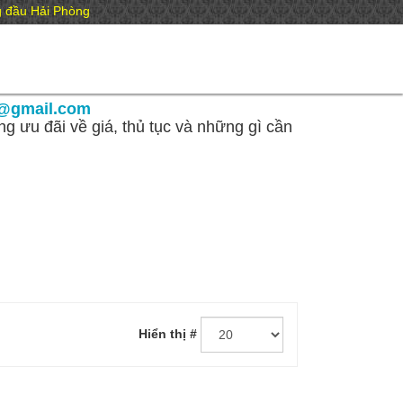
ng đầu Hải Phòng
@gmail.com
g ưu đãi về giá, thủ tục và những gì cần
Hiển thị #