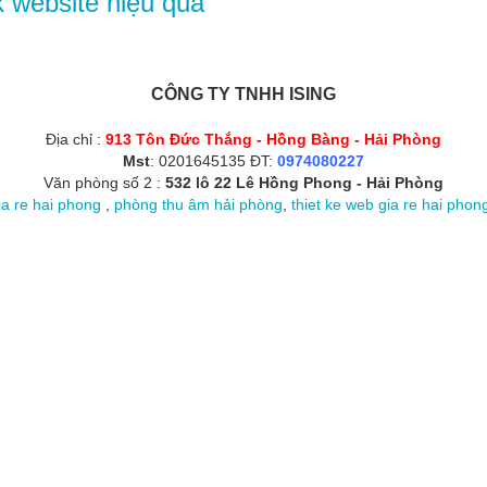
 website hiệu quả
CÔNG TY TNHH ISING
Địa chỉ :
913 Tôn Đức Thắng - Hồng Bàng - Hải Phòng
Mst
: 0201645135 ĐT:
0974080227
Văn phòng số 2 :
532 lô 22 Lê Hồng Phong - Hải Phòng
ia re hai phong
,
phòng thu âm hải phòng
,
thiet ke web gia re hai phon