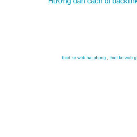
Hướng dẫn cách đi backlink
thiet ke web hai phong
,
thiet ke web g