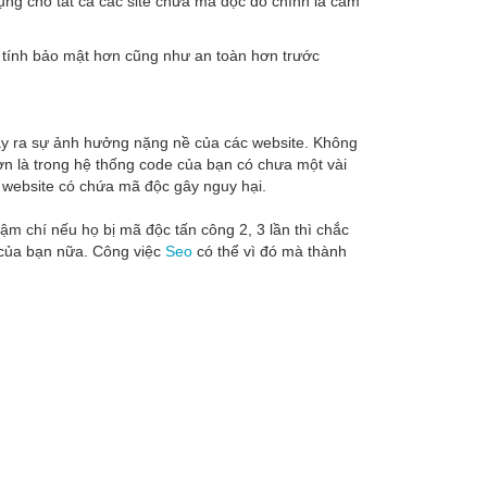
ụng cho tất cả các site chứa mã độc đó chính là cấm
g tính bảo mật hơn cũng như an toàn hơn trước
gây ra sự ảnh hưởng nặng nề của các website. Không
hơn là trong hệ thống code của bạn có chưa một vài
 website có chứa mã độc gây nguy hại.
ậm chí nếu họ bị mã độc tấn công 2, 3 lần thì chắc
g của bạn nữa. Công việc
Seo
có thể vì đó mà thành