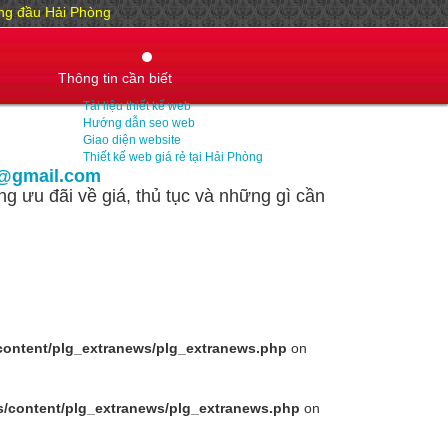
hàng đầu Hải Phòng
Thông tin cần biết
Tài liệu thiết kế web
Hướng dẫn seo web
Giao diện website
Thiết kế web giá rẻ tại Hải Phòng
@gmail.com
g ưu đãi về giá, thủ tục và những gì cần
content/plg_extranews/plg_extranews.php
on
s/content/plg_extranews/plg_extranews.php
on