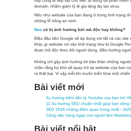
này cũng là tiếp tay cho việc tự động tải phần mềm 
domain, nhằm giảm tỷ lệ gia tăng lây lan virus.
Nếu như website của bạn đang ở trong tình trạng ổ
những lỗ hổng an ninh.
Seo
có bị ảnh hưởng bởi mã độc hay không?
Điều đầu tiên Google sẽ áp dụng với tất cả các sit
khác gì website rơi vào tình trạng như bị Google Pe
đoạn mã độc theo dõi người dùng, điều hướng người
Không chỉ gây ảnh hưởng tới bản thân những người đ
chắn rằng họ khó sẽ quay trở lại website của bạn nư
ra thất bại. Vì vậy mỗi khi muốn triển khai một chiế
Bài viết mới
Xu hướng kiếm tiền tỷ Youtube của bạn trẻ Vi
11 Xu hướng SEO chuẩn nhất giúp bạn vững 
SEO 2018 những điểm quan trọng nhất -
26/0
Công việc hàng ngày của người làm Marketin
Bài viết nổi bật