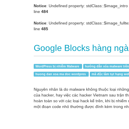
Notice
: Undefined property: stdClass::$image_intro
line
484
Notice
: Undefined property: stdClass::$image_fullte
line
485
Google Blocks hàng ngà
WordPress bị nhiễm Malware
hướng dẫn xóa malware trên
huong dan xoa ma doc wordpres
mã độc làm tụt hạng we
Nguyên nhân là do malware không thuộc loại những 
của hacker, hay việc các hacker Vietnam sau trận t
hoàn toàn so với các loại hack kể trên, khi bị nhiể
một đoạn code nhỏ thường được đính kèm trong nhữn