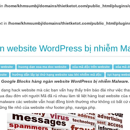
 in
/home/khmsumbj/domains/thietketot.com/public_html/plugins/
xt in
/home/khmsumbj/domains/thietketot.com/public_html/plugin
n website WordPress bị nhiễm M
 website
huong dan xoa ma doc website
xóa mã độc trên website
xóa mã đ
bsite
hướng dẫn lấy lại thứ hạng website sau khi nhiễm mã độc
tụt hạng webs
Google Blocks hàng ngàn website WordPress bị nhiễm Malware.
dạng hack website mà các bạn vấn hay thấy trên báo đài như việc tha
hua đau đớn với người Mã đã rủ nhau làm tê liệt hàng loạt website củ
m malware các website vẫn hoạt đồng bình thường như không có bất cứ c
g file nhỏ của website như footer.php, naviga.php.