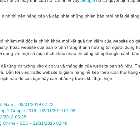
độc hại về máy tính của họ. Chính vì vậy
Google
đã có quyết định áp d
n định thì nên nâng cấp và cập nhật những phiên bản mới nhất để tăn
e có nhiễm mã độc là chính khóa mọi kết quả tìm kiếm của website đó 
nalty, hoặc website của bạn ở tình trạng ít ảnh hưởng tới người dùng 
 dùng với một số mục đích khác nhau thì cũng sẽ bị Google cảnh báo
ã từng tin tưởng vào dịch vụ và thông tin của website bạn sở hữu. Th
ã. Dẫn tới việc traffic website bị giảm nặng nề kéo theo luôn thứ hạn
n dịch nào đó các bạn hãy cân nhắc kỹ trước khi thực hiện.
ệt Nam. -
09/01/2019 02:22
top 1 Google 2019 -
02/01/2019 01:08
2/2018 06:28
g Online - SEO -
22/11/2016 02:48