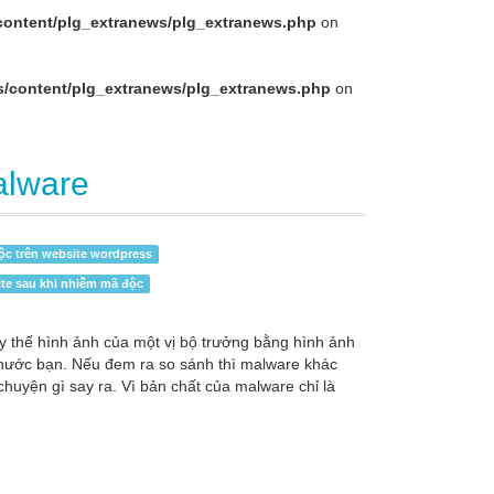
content/plg_extranews/plg_extranews.php
on
s/content/plg_extranews/plg_extranews.php
on
alware
ộc trên website wordpress
ite sau khi nhiễm mã độc
y thế hình ảnh của một vị bộ trưởng bằng hình ảnh
a nước bạn. Nếu đem ra so sánh thì malware khác
huyện gì say ra. Vì bản chất của malware chỉ là