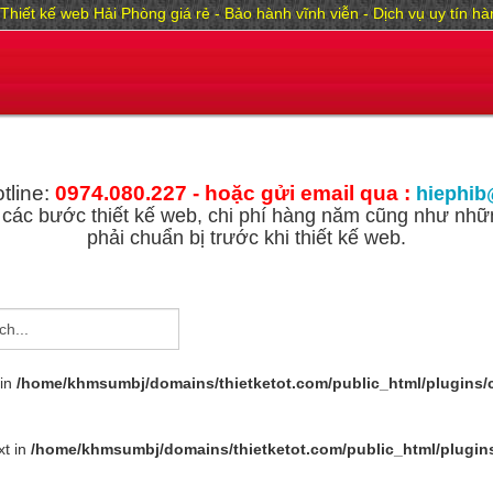
Thiết kế web Hải Phòng giá rẻ - Bảo hành vĩnh viễn - Dịch vụ uy tín 
tline:
0974.080.227 - hoặc gửi email qua :
hiephib
các bước thiết kế web, chi phí hàng năm cũng như nhữn
phải chuẩn bị trước khi thiết kế web.
 in
/home/khmsumbj/domains/thietketot.com/public_html/plugins/
xt in
/home/khmsumbj/domains/thietketot.com/public_html/plugin