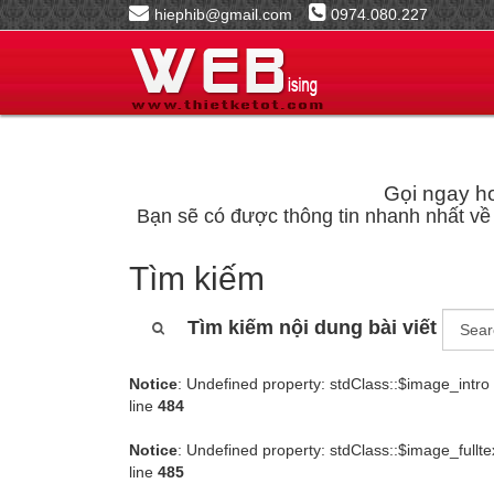
hiephib@gmail.com
0974.080.227
Gọi ngay ho
Bạn sẽ có được thông tin nhanh nhất về 
Tìm kiếm
Tìm kiếm nội dung bài viết
Notice
: Undefined property: stdClass::$image_intro
line
484
Notice
: Undefined property: stdClass::$image_fullte
line
485