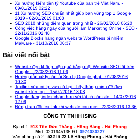
Xu hướng kiếm tiền tỷ Youtube của bạn trẻ Việt Nam. -
09/01/2019 02:22
11 Xu hướng SEO chuẩn nhất giúp bạn vững top 1 Google
2019 -
02/01/2019 01:08
SEO 2018 những điểm quan trọng nhất -
26/02/2018 06:28
Công việc hàng ngày của người làm Marketing Online - SEO -
22/11/2016 02:48
Google Blocks hàng ngàn website WordPress bị nhiễm
Malware -
31/10/2016 06:37
Bài viết nổi bật
Website đẹp không hiệu quả bằng một Website SEO tốt trên
Google -
22/08/2016 11:06
Hướng dẫn xử lý các lỗi Seo bị Google phạt -
01/08/2016
10:30
Textlink vừa có lợi vừa có hại - hãy thông minh để đưa
website lên top. -
15/07/2016 13:08
Google đang index chậm hơn với tất cả các site -
14/07/2016
12:09
Đừng trao đổi textlink khi website còn mới -
22/06/2016 13:36
CÔNG TY TNHH ISING
Địa chỉ :
913 Tôn Đức Thắng - Hồng Bàng - Hải Phòng
Mst
: 0201645135 ĐT:
0974080227
Văn phòng số 2 :
532 lô 22 Lê Hồng Phong - Hải Phòng