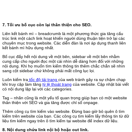
7. Tối ưu bố cục còn lại thân thiện cho SEO.
Liên kết bánh mì – breadcrumb là một phương thức gia tăng cấu
trúc link một cách link hoạt khiến người dùng thuận tiện trở lại các
chuyên mục trong website. Các diễn đàn là nơi áp dụng thanh liên
kết bánh mì hữu dụng nhất.
Bố cục đẩy hết nội dung về một bên, sidebar về một bên nhằm
cung cấp cho người đọc một cái nhìn dễ dàng hơn đối với những
nội dung. Khi họ muốn tìm kiếm thông tin thêm chắc chắn sẽ nhìn
sang cột sidebar chứ không phải mất công lục lọi.
Luôn kiểm tra
tốc độ tải trang
của web tránh gây ra sự chậm chạp
khi truy cập làm tăng
tỷ lệ thoát trang
của website. Cập nhật bài viết
có nội dung lặp lại với các categories.
Tag – nhãn cũng là một yếu tố quan trọng giúp bạn có một website
thân thiện với SEO và gia tăng được chỉ số onpage.
Thêm công cụ tìm kiếm vào website. Đừng bao giờ bỏ quên ô tìm
kiếm trên website của bạn. Các công cụ tìm kiếm lấy thông tin từ dữ
liệu tìm kiếm ngay trên ô tìm kiếm tại website để index dữ liệu.
8. Nội dung chứa link nội bộ hoặc out link.