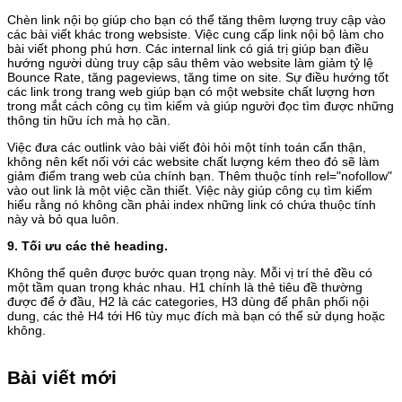
Chèn link nội bọ giúp cho bạn có thể tăng thêm lượng truy cập vào
các bài viết khác trong websiste. Việc cung cấp link nội bộ làm cho
bài viết phong phú hơn. Các internal link có giá trị giúp bạn điều
hướng người dùng truy cập sâu thêm vào website làm giảm tỷ lệ
Bounce Rate, tăng pageviews, tăng time on site. Sự điều hướng tốt
các link trong trang web giúp bạn có một website chất lượng hơn
trong mắt cách công cụ tìm kiếm và giúp người đọc tìm được những
thông tin hữu ích mà họ cần.
Việc đưa các outlink vào bài viết đòi hỏi một tính toán cẩn thận,
không nên kết nối với các website chất lượng kém theo đó sẽ làm
giảm điểm trang web của chính bạn. Thêm thuộc tính rel="nofollow"
vào out link là một việc cần thiết. Việc này giúp công cụ tìm kiếm
hiểu rằng nó không cần phải index những link có chứa thuộc tính
này và bỏ qua luôn.
9. Tối ưu các thẻ heading.
Không thể quên được bước quan trọng này. Mỗi vị trí thẻ đều có
một tầm quan trọng khác nhau. H1 chính là thẻ tiêu đề thường
được để ở đầu, H2 là các categories, H3 dùng để phân phối nội
dung, các thẻ H4 tới H6 tùy mục đích mà bạn có thể sử dụng hoặc
không.
Bài viết mới