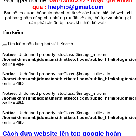
Gọi ngay hotline:
0974.080.227 - hoặc gửi email
qua :
hiephib@gmail.com
Bạn sẽ có được thông tin nhanh nhất về các bước thiết kế web, chi
phí hàng năm cũng như những ưu đãi về giá, thủ tục và những gì
cần phải chuẩn bị trước khi thiết kế web.
Tìm kiếm
Tìm kiếm nội dung bài viết
Notice
: Undefined property: stdClass::$image_intro in
/home/khmsumbj/domains/thietketot.com/public_html/plugins/c
on line
484
Notice
: Undefined property: stdClass::$image_fulltext in
/home/khmsumbj/domains/thietketot.com/public_html/plugins/c
on line
485
Notice
: Undefined property: stdClass::$image_intro in
/home/khmsumbj/domains/thietketot.com/public_html/plugins/c
on line
484
Notice
: Undefined property: stdClass::$image_fulltext in
/home/khmsumbj/domains/thietketot.com/public_html/plugins/c
on line
485
Cách đưa website lên top google hoàn