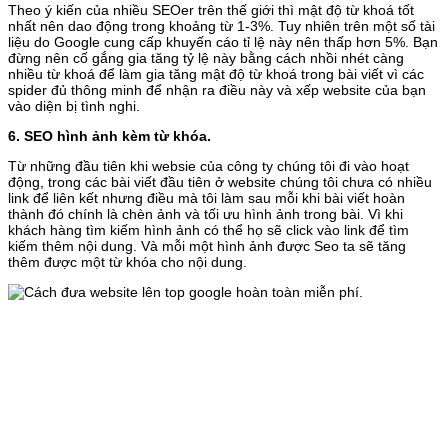
Theo ý kiến của nhiều SEOer trên thế giới thì mật độ từ khoá tốt
nhất nên dao động trong khoảng từ 1-3%. Tuy nhiên trên một số tài
liệu do Google cung cấp khuyến cáo tỉ lệ này nên thấp hơn 5%. Bạn
đừng nên cố gắng gia tăng tỷ lệ này bằng cách nhồi nhét càng
nhiều từ khoá để làm gia tăng mật độ từ khoá trong bài viết vì các
spider đủ thông minh để nhận ra điều này và xếp website của bạn
vào diện bị tình nghi.
6. SEO hình ảnh kèm từ khóa.
Từ những đầu tiên khi websie của công ty chúng tôi đi vào hoạt
động, trong các bài viết đầu tiên ở website chúng tôi chưa có nhiều
link để liên kết nhưng điều mà tôi làm sau mỗi khi bài viết hoàn
thành đó chính là chèn ảnh và tối ưu hình ảnh trong bài. Vì khi
khách hàng tìm kiếm hình ảnh có thể họ sẽ click vào link để tìm
kiếm thêm nội dung. Và mỗi một hình ảnh được Seo ta sẽ tăng
thêm được một từ khóa cho nội dung.