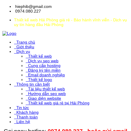
hiephib@gmail.com
0974.080.227
Thiết kế web Hải Phòng giá rẻ - Bảo hành vĩnh viễn - Dịch vụ
uy tín hàng đầu Hải Phòng
Trang chủ
Giới thiệu
Dịch vụ
Thiết kế web
Dịch vụ seo web
Cung cấp hosting
Đăng ký tên miền
Email doanh nghiệp
Thiết kế logo
Thông tin cần biết
Tài liệu thiết kế web
Hướng dẫn seo web
Giao diện website
Thiết kế web giá rẻ tại Hải Phòng
Tin tức
Khách hàng
Thanh toán
Liên hệ