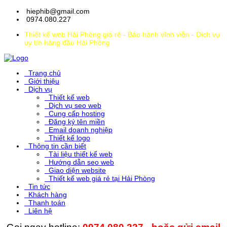
hiephib@gmail.com
0974.080.227
Thiết kế web Hải Phòng giá rẻ - Bảo hành vĩnh viễn - Dịch vụ
uy tín hàng đầu Hải Phòng
Trang chủ
Giới thiệu
Dịch vụ
Thiết kế web
Dịch vụ seo web
Cung cấp hosting
Đăng ký tên miền
Email doanh nghiệp
Thiết kế logo
Thông tin cần biết
Tài liệu thiết kế web
Hướng dẫn seo web
Giao diện website
Thiết kế web giá rẻ tại Hải Phòng
Tin tức
Khách hàng
Thanh toán
Liên hệ