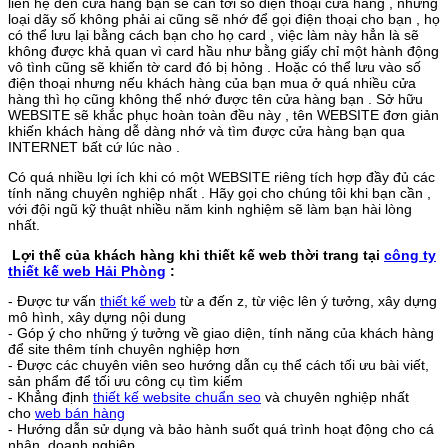
liên hệ đến cửa hàng bạn sẽ cần tới số điện thoại cửa hàng , nhưng
loại dãy số không phải ai cũng sẽ nhớ để gọi điện thoại cho bạn , họ
có thể lưu lại bằng cách bạn cho họ card , việc làm này hẳn là sẽ
không được khả quan vì card hầu như bằng giấy chỉ một hành động
vô tình cũng sẽ khiến tờ card đó bị hỏng . Hoặc có thể lưu vào số
điện thoại nhưng nếu khách hàng của bạn mua ở quá nhiều cửa
hàng thì họ cũng không thể nhớ được tên cửa hàng bạn . Sở hữu
WEBSITE sẽ khắc phục hoàn toàn đều này , tên WEBSITE đơn giản
khiến khách hàng dễ dàng nhớ và tìm được cửa hàng bạn qua
INTERNET bất cứ lúc nào .
Có quá nhiều lợi ích khi có một WEBSITE riêng tích hợp đầy đủ các
tính năng chuyên nghiệp nhất . Hãy gọi cho chúng tôi khi bạn cần ,
với đội ngũ kỹ thuật nhiều năm kinh nghiệm sẽ làm bạn hài lòng
nhất.
Lợi thế của khách hàng khi thiết kế web thời trang tại
công ty
thiết kế web Hải Phòng
:
- Được tư vấn
thiết kế web
từ a đến z, từ việc lên ý tưởng, xây dựng
mô hình, xây dựng nội dung
- Góp ý cho những ý tưởng về giao diện, tính năng của khách hàng
để site thêm tính chuyên nghiệp hơn
- Được các chuyên viên seo hướng dẫn cụ thể cách tối ưu bài viết,
sản phẩm để tối ưu công cụ tìm kiếm
- Khẳng định
thiết kế website chuẩn seo
và chuyên nghiệp nhất
cho
web bán hàng
- Hướng dẫn sử dụng và bảo hành suốt quá trình hoạt động cho cá
nhân, doanh nghiệp