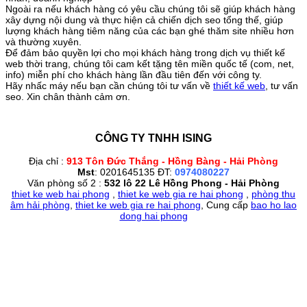
Ngoài ra nếu khách hàng có yêu cầu chúng tôi sẽ giúp khách hàng
xây dựng nội dung và thực hiện cả chiến dịch seo tổng thế, giúp
lượng khách hàng tiêm năng của các bạn ghé thăm site nhiều hơn
và thường xuyên.
Để đảm bảo quyền lợi cho mọi khách hàng trong dịch vụ thiết kế
web thời trang, chúng tôi cam kết tặng tên miền quốc tế (com, net,
info) miễn phí cho khách hàng lần đầu tiên đến với công ty.
Hãy nhấc máy nếu bạn cần chúng tôi tư vấn về
thiết kế web
, tư vấn
seo. Xin chân thành cảm ơn.
CÔNG TY TNHH ISING
Địa chỉ :
913 Tôn Đức Thắng - Hồng Bàng - Hải Phòng
Mst
: 0201645135 ĐT:
0974080227
Văn phòng số 2 :
532 lô 22 Lê Hồng Phong - Hải Phòng
thiet ke web hai phong
,
thiet ke web gia re hai phong
,
phòng thu
âm hải phòng
,
thiet ke web gia re hai phong
, Cung cấp
bao ho lao
dong hai phong