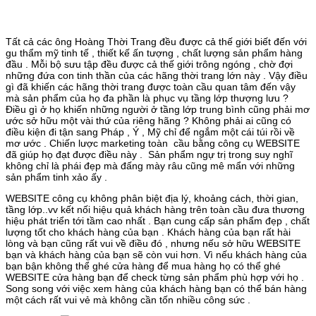
Tất cả các ông Hoàng Thời Trang đều được cả thế giới biết đến với
gu thẩm mỹ tinh tế , thiết kế ấn tượng , chất lượng sản phẩm hàng
đầu . Mỗi bộ sưu tập đều được cả thế giới trông ngóng , chờ đợi
những đứa con tinh thần của các hãng thời trang lớn này . Vậy điều
gì đã khiến các hãng thời trang được toàn cầu quan tâm đến vậy
mà sản phẩm của họ đa phần là phục vụ tầng lớp thượng lưu ?
Điều gì ở họ khiến những người ở tầng lớp trung bình cũng phải mơ
ước sở hữu một vài thứ của riêng hãng ? Không phải ai cũng có
điều kiện đi tận sang Pháp , Ý , Mỹ chỉ để ngắm một cái túi rồi về
mơ ước . Chiến lược marketing toàn cầu bằng công cụ WEBSITE
đã giúp họ đạt được điều này . Sản phẩm ngự trị trong suy nghĩ
không chỉ là phái đẹp mà đấng mày râu cũng mê mẩn với những
sản phẩm tinh xảo ấy .
WEBSITE công cụ không phân biệt địa lý, khoảng cách, thời gian,
tầng lớp..vv kết nối hiệu quả khách hàng trên toàn cầu đưa thương
hiệu phát triển tới tầm cao nhất . Bạn cung cấp sản phẩm đẹp , chất
lượng tốt cho khách hàng của bạn . Khách hàng của bạn rất hài
lòng và bạn cũng rất vui về điều đó , nhưng nếu sở hữu WEBSITE
bạn và khách hàng của bạn sẽ còn vui hơn. Vì nếu khách hàng của
bạn bận không thể ghé cửa hàng để mua hàng họ có thể ghé
WEBSITE cửa hàng bạn để check từng sản phẩm phù hợp với họ .
Song song với việc xem hàng của khách hàng bạn có thể bán hàng
một cách rất vui vẻ mà không cần tốn nhiều công sức .