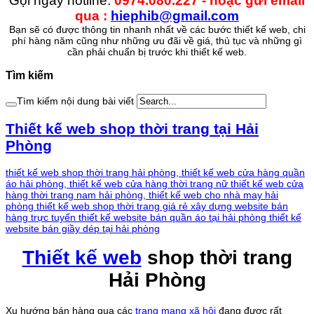
Gọi ngay hotline:
0974.080.227 - hoặc gửi email
qua :
hiephib@gmail.com
Bạn sẽ có được thông tin nhanh nhất về các bước thiết kế web, chi
phí hàng năm cũng như những ưu đãi về giá, thủ tục và những gì
cần phải chuẩn bị trước khi thiết kế web.
Tìm kiếm
Tìm kiếm nội dung bài viết
Thiết kế web shop thời trang tại Hải
Phòng
thiết kế web shop thời trang hải phòng,
thiết kế web cửa hàng quần
áo hải phòng,
thiết kế web cửa hàng thời trang nữ
thiết kế web cửa
hàng thời trang nam hải phòng,
thiết kế web cho nhà may hải
phòng
thiết kế web shop thời trang giá rẻ
xây dựng website bán
hàng trực tuyến
thiết kế website bán quần áo tại hải phòng
thiết kế
website bán giầy dép tại hải phòng
Thiết kế web
shop thời trang
Hải Phòng
Xu hướng bán hàng qua các
trang mạng xã hội
đang được rất