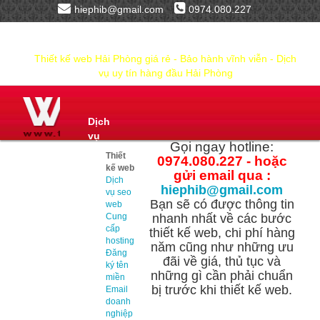
hiephib@gmail.com
0974.080.227
Thiết kế web Hải Phòng giá rẻ - Bảo hành vĩnh viễn - Dịch
vụ uy tín hàng đầu Hải Phòng
Dịch
vụ
Gọi ngay hotline:
Thiết
0974.080.227 - hoặc
kế web
gửi email qua :
Dịch
hiephib@gmail.com
vụ seo
Bạn sẽ có được thông tin
web
Cung
nhanh nhất về các bước
cấp
thiết kế web, chi phí hàng
hosting
năm cũng như những ưu
Đăng
đãi về giá, thủ tục và
ký tên
những gì cần phải chuẩn
miền
bị trước khi thiết kế web.
Email
doanh
nghiệp