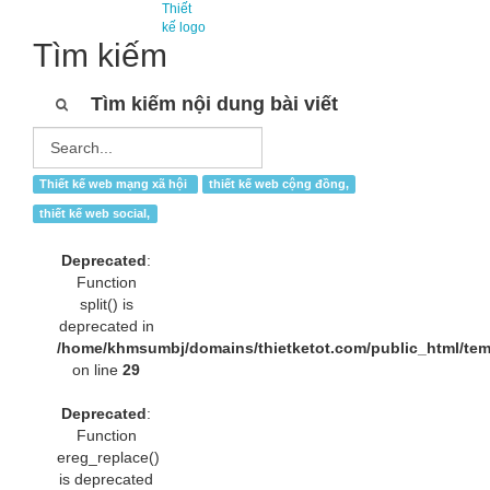
Thiết
kế logo
Tìm kiếm
Tìm kiếm nội dung bài viết
Thiết kế web mạng xã hội
thiết kế web cộng đồng,
thiết kế web social,
Deprecated
:
Function
split() is
deprecated in
/home/khmsumbj/domains/thietketot.com/public_html/tem
on line
29
Deprecated
:
Function
ereg_replace()
is deprecated