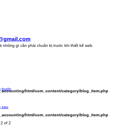
@gmail.com
 những gì cần phải chuẩn bị trước khi thiết kế web.
 trước
t_accounting/html/com_content/category/blog_item.php
g sau
t_accounting/html/com_content/category/blog_item.php
2 of 2