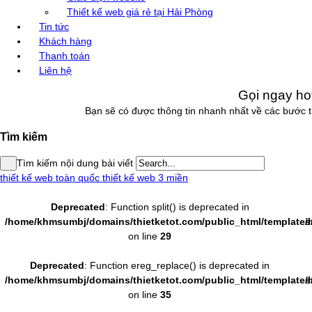
Thiết kế web giá rẻ tại Hải Phòng
Tin tức
Khách hàng
Thanh toán
Liên hệ
Gọi ngay hot
Bạn sẽ có được thông tin nhanh nhất về các bước th
Tìm kiếm
Tìm kiếm nội dung bài viết
thiết kế web toàn quốc
thiết kế web 3 miền
Deprecated
: Function split() is deprecated in
/home/khmsumbj/domains/thietketot.com/public_html/templates
/
on line
29
Deprecated
: Function ereg_replace() is deprecated in
/home/khmsumbj/domains/thietketot.com/public_html/templates
/
on line
35