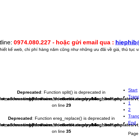
line:
0974.080.227 - hoặc gửi email qua :
hiephib
iết kế web, chi phí hàng năm cũng như những ưu đãi về giá, thủ tục và
Start
Deprecated
: Function split() is deprecated in
Trang
/vt_accounting/html/com_content/category/blog_item.php
home/khmsumbj/domains/thietketot.com/public_html/templates/v
1
on line
29
2
Tran
Deprecated
: Function ereg_replace() is deprecated in
End
/vt_accounting/html/com_content/category/blog_item.php
home/khmsumbj/domains/thietketot.com/public_html/templates/v
on line
35
Page 