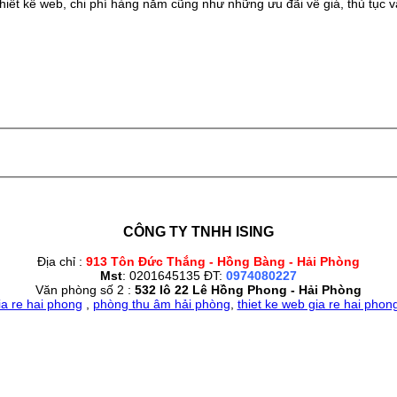
iết kế web, chi phí hàng năm cũng như những ưu đãi về giá, thủ tục và
CÔNG TY TNHH ISING
Địa chỉ :
913 Tôn Đức Thắng - Hồng Bàng - Hải Phòng
Mst
: 0201645135 ĐT:
0974080227
Văn phòng số 2 :
532 lô 22 Lê Hồng Phong - Hải Phòng
ia re hai phong
,
phòng thu âm hải phòng
,
thiet ke web gia re hai phon