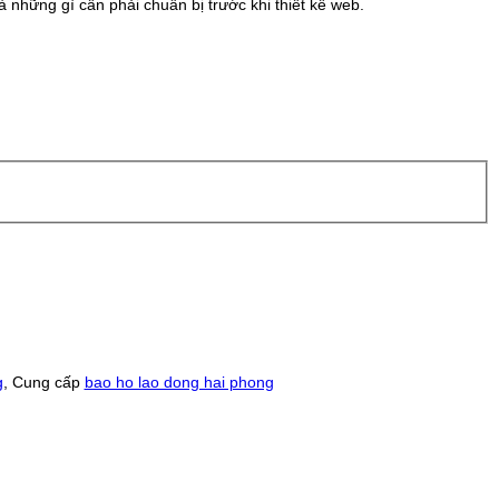
 những gì cần phải chuẩn bị trước khi thiết kế web.
g
, Cung cấp
bao ho lao dong hai phong