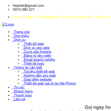
hiephib@gmail.com
0974.080.227
Thiết kế web Hải Phòng giá rẻ - Bảo hành vĩnh viễn - Dịch vụ 
Trang chủ
Giới thiệu
Dịch vụ
Thiết kế web
Dịch vụ seo web
Cung cấp hosting
Đăng ký tên miền
Email doanh nghiệp
Thiết kế logo
Thông tin cần biết
Tài liệu thiết kế web
Hướng dẫn seo web
Giao diện website
Thiết kế web giá rẻ tại Hải Phòng
Tin tức
Khách hàng
Thanh toán
Liên hệ
Gọi ngay hot