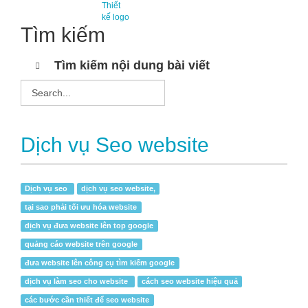
Thiết
kế logo
Tìm kiếm
Tìm kiếm nội dung bài viết
Dịch vụ Seo website
Dịch vụ seo
dịch vụ seo website,
tại sao phải tối ưu hóa website
dịch vụ đưa website lên top google
quảng cáo website trên google
đưa website lên công cụ tìm kiếm google
dịch vụ làm seo cho website
cách seo website hiệu quả
các bước cần thiết để seo website