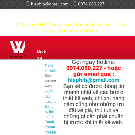
hiephib@gmail.com
0974.080.227
Thiết kế web Hải Phòng giá rẻ - Bảo hành vĩnh viễn - Dịch
vụ uy tín hàng đầu Hải Phòng
Dịch
vụ
Gọi ngay hotline:
Thiết
0974.080.227 - hoặc
kế web
gửi email qua :
Dịch
hiephib@gmail.com
vụ seo
Bạn sẽ có được thông tin
web
Cung
nhanh nhất về các bước
cấp
thiết kế web, chi phí hàng
hosting
năm cũng như những ưu
Đăng
đãi về giá, thủ tục và
ký tên
những gì cần phải chuẩn
miền
bị trước khi thiết kế web.
Email
doanh
nghiệp