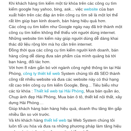
Khi khách hàng tìm kiếm một từ khóa trên các công cụ tìm
kiếm google hay yahoo, bing, ask... việc
website
của bạn
xuất hiện trên các đáp án trên công cụ tìm sẽ là một lợi thế
rất lớn giúp bạn kinh doanh, bán hàng hiệu quả hơn.
Các công cụ tìm kiếm như Google ngày nay đã trở thành một
công cụ tìm kiếm không thể thiếu với người dùng internet.
Những website tìm kiếm này giúp người dùng dễ dàng khai
thác dữ liệu rộng lớn mà họ cần trên internet.
Đồng thời qua các công cụ tìm kiếm người kinh doanh, bán
hàng cũng dễ dàng đưa sản phẩm của mình quảng bá tới
bạn hàng, đối tác hơn.
Với hơn 8 năm gắn bó với ngành công nghệ thông tin tại Hải
Phòng,
công ty thiêt kế web
System chúng tôi đã SEO thành
công rất nhiều website và đưa các website này có thứ hạng
rất cao trên công cụ tìm kiếm Google, Bing... Tiêu biểu như
các từ khóa :
Thiết kế web tại Hải Phòng
, Mua bán quần áo,
Chụp ảnh đẹp Hải Phòng, Mua bán ô tô, thiết kế nội thất, xây
dựng Hải Phòng....
Giúp khách hàng bán hàng hiệu quả, doanh thu tăng lên gấp
nhiều lần so với trước.
Và khi khách hàng
thiết kế web
tại Web System chúng tôi
luôn tối ưu hóa và đưa ra những phương pháp làm tăng hiệu