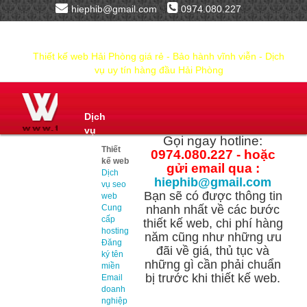
hiephib@gmail.com
0974.080.227
Thiết kế web Hải Phòng giá rẻ - Bảo hành vĩnh viễn - Dịch
vụ uy tín hàng đầu Hải Phòng
Dịch
vụ
Gọi ngay hotline:
Thiết
0974.080.227 - hoặc
kế web
gửi email qua :
Dịch
hiephib@gmail.com
vụ seo
Bạn sẽ có được thông tin
web
Cung
nhanh nhất về các bước
cấp
thiết kế web, chi phí hàng
hosting
năm cũng như những ưu
Đăng
đãi về giá, thủ tục và
ký tên
những gì cần phải chuẩn
miền
bị trước khi thiết kế web.
Email
doanh
nghiệp