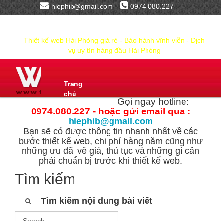
hiephib@gmail.com
0974.080.227
Thiết kế web Hải Phòng giá rẻ - Bảo hành vĩnh viễn - Dịch
vụ uy tín hàng đầu Hải Phòng
Trang
chủ
Gọi ngay hotline:
0974.080.227 - hoặc gửi email qua :
hiephib@gmail.com
Bạn sẽ có được thông tin nhanh nhất về các
bước thiết kế web, chi phí hàng năm cũng như
những ưu đãi về giá, thủ tục và những gì cần
phải chuẩn bị trước khi thiết kế web.
Tìm kiếm
Tìm kiếm nội dung bài viết