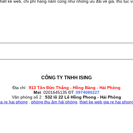
iết kế web, chi phí hàng năm cũng như những ưu đãi về giá, thủ tục và
CÔNG TY TNHH ISING
Địa chỉ :
913 Tôn Đức Thắng - Hồng Bàng - Hải Phòng
Mst
: 0201645135 ĐT:
0974080227
Văn phòng số 2 :
532 lô 22 Lê Hồng Phong - Hải Phòng
ia re hai phong
,
phòng thu âm hải phòng
,
thiet ke web gia re hai phon