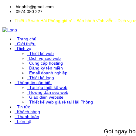
hiephib@gmail.com
0974.080.227
Thiết kế web Hải Phòng giá rẻ - Bảo hành vĩnh viễn - Dịch vụ 
Trang chủ
Giới thiệu
Dịch vụ
Thiết kế web
Dịch vụ seo web
Cung cấp hosting
Đăng ký tên miền
Email doanh nghiệp
Thiết kế logo
Thông tin cần biết
Tài liệu thiết kế web
Hướng dẫn seo web
Giao diện website
Thiết kế web giá rẻ tại Hải Phòng
Tin tức
Khách hàng
Thanh toán
Liên hệ
Gọi ngay hot