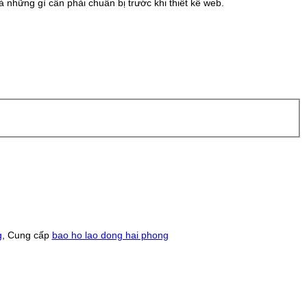
 những gì cần phải chuẩn bị trước khi thiết kế web.
g
, Cung cấp
bao ho lao dong hai phong