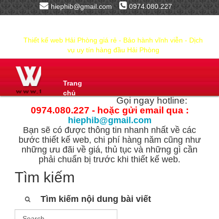
hiephib@gmail.com
0974.080.227
Thiết kế web Hải Phòng giá rẻ - Bảo hành vĩnh viễn - Dịch
vụ uy tín hàng đầu Hải Phòng
Trang
chủ
Gọi ngay hotline:
0974.080.227 - hoặc gửi email qua :
hiephib@gmail.com
Bạn sẽ có được thông tin nhanh nhất về các
bước thiết kế web, chi phí hàng năm cũng như
những ưu đãi về giá, thủ tục và những gì cần
phải chuẩn bị trước khi thiết kế web.
Tìm kiếm
Tìm kiếm nội dung bài viết