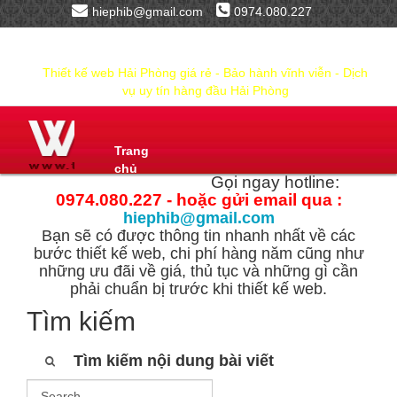
hiephib@gmail.com
0974.080.227
Thiết kế web Hải Phòng giá rẻ - Bảo hành vĩnh viễn - Dịch
vụ uy tín hàng đầu Hải Phòng
Trang
chủ
Gọi ngay hotline:
0974.080.227 - hoặc gửi email qua :
hiephib@gmail.com
Bạn sẽ có được thông tin nhanh nhất về các
bước thiết kế web, chi phí hàng năm cũng như
những ưu đãi về giá, thủ tục và những gì cần
phải chuẩn bị trước khi thiết kế web.
Tìm kiếm
Tìm kiếm nội dung bài viết