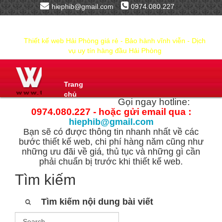
hiephib@gmail.com
0974.080.227
Thiết kế web Hải Phòng giá rẻ - Bảo hành vĩnh viễn - Dịch
vụ uy tín hàng đầu Hải Phòng
Trang
chủ
Gọi ngay hotline:
0974.080.227 - hoặc gửi email qua :
hiephib@gmail.com
Bạn sẽ có được thông tin nhanh nhất về các
bước thiết kế web, chi phí hàng năm cũng như
những ưu đãi về giá, thủ tục và những gì cần
phải chuẩn bị trước khi thiết kế web.
Tìm kiếm
Tìm kiếm nội dung bài viết