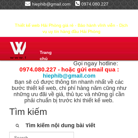
hiephib@gmail.com
0974.080.227
Thiết kế web Hải Phòng giá rẻ - Bảo hành vĩnh viễn - Dịch
vụ uy tín hàng đầu Hải Phòng
Trang
chủ
Gọi ngay hotline:
0974.080.227 - hoặc gửi email qua :
hiephib@gmail.com
Bạn sẽ có được thông tin nhanh nhất về các
bước thiết kế web, chi phí hàng năm cũng như
những ưu đãi về giá, thủ tục và những gì cần
phải chuẩn bị trước khi thiết kế web.
Tìm kiếm
Tìm kiếm nội dung bài viết