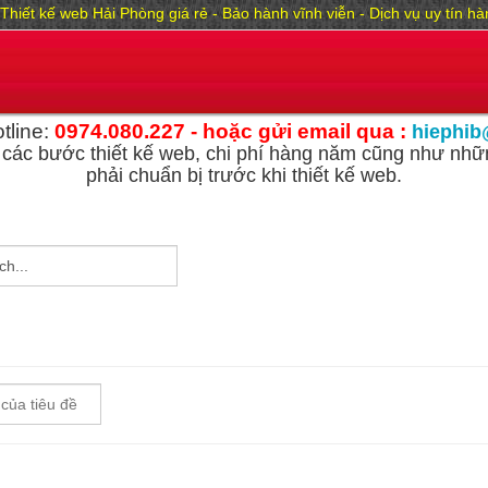
Thiết kế web Hải Phòng giá rẻ - Bảo hành vĩnh viễn - Dịch vụ uy tín 
tline:
0974.080.227 - hoặc gửi email qua :
hiephib
các bước thiết kế web, chi phí hàng năm cũng như nhữn
phải chuẩn bị trước khi thiết kế web.