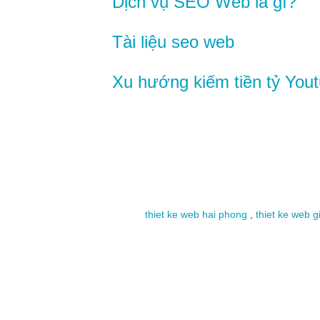
Dịch vụ SEO Web là gì?
Tài liệu seo web
Xu hướng kiếm tiền tỷ Yout
thiet ke web hai phong
,
thiet ke web g